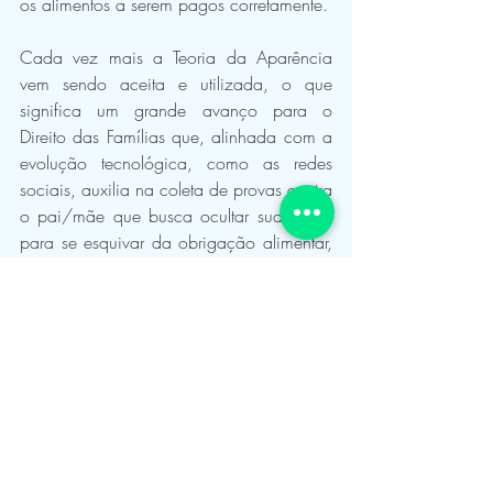
os alimentos a serem pagos corretamente. 
Cada vez mais a Teoria da Aparência 
vem sendo aceita e utilizada, o que 
significa um grande avanço para o 
Direito das Famílias que, alinhada com a 
evolução tecnológica, como as redes 
sociais, auxilia na coleta de provas contra 
o pai/mãe que busca ocultar sua renda 
para se esquivar da obrigação alimentar, 
a fim de garantir o real interesse do 
menor. 
Dessa forma, caso você se encontre nesta 
situação e busca requerer a 
majoração(aumento) da pensão 
alimentícia do seu filho(a), é necessário 
que reúna o maior número de provas 
possíveis para demonstrar a 