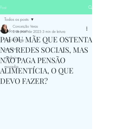
Post
Todos os posts
Conceição Veras
Todos os posts
3 de mar. de 2023
3 min de leitura
PAI OU MÃE QUE OSTENTA
black friday
NAS REDES SOCIAIS, MAS
procon
medicina
NÃO PAGA PENSÃO
moradia
ALIMENTÍCIA, O QUE
DEVO FAZER?