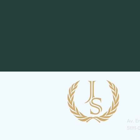
Av. E
51111-