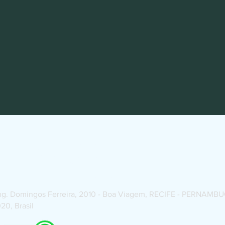
JUSTILIANA SOUSA
ADVOCACIA
"Razones fuertes, hacer acciones fuertes".
ng. Domingos Ferreira, 2010 - Boa Viagem, RECIFE - PERNAMB
020, Brasil