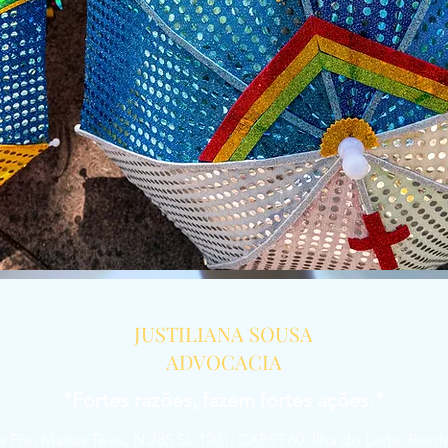
JUSTILIANA SOUSA
ADVOCACIA
"Fortes razões, fazem fortes ações."
a Frei Matias Tevis, N.285 SL.1201, CXPST.60, Ilha do Leite, Reci