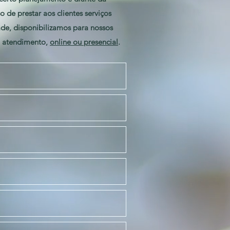
 de prestar aos clientes serviços
ade, disponibilizamos para nossos
u atendimento,
online ou presencial
.