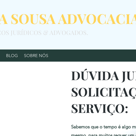
NA SOUSA ADVOCACI
ÇOS JURÍDICOS & ADVOGADOS.
BLOG
SOBRE NÓS
DÚVIDA JU
SOLICITA
SERVIÇO:
Sabemos que o tempo é algo mu
mesmo, para muitos requer um 